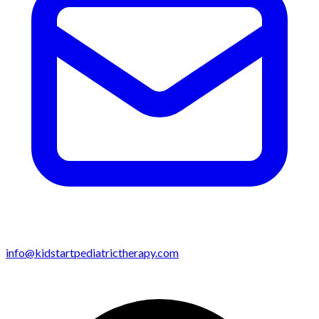
info@kidstartpediatrictherapy.com